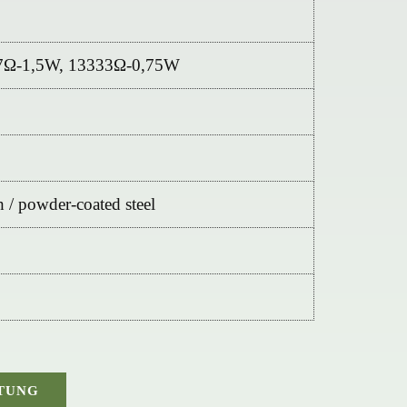
7Ω-1,5W, 13333Ω-0,75W
h / powder-coated steel
TUNG