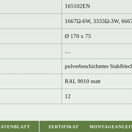
165102EN
1667Ω-6W, 3333Ω-3W, 666
Ø 170 x 75
....
pulverbeschichtetes Stahlblec
RAL 9010 matt
12
DATENBLATT
ZERTIFIKAT
MONTAGEANLEI