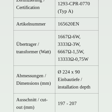
1293-CPR-0770
Certification
(Typ A)
Artikelnummer
165620EN
1667Ω-6W,
Übertrager /
3333Ω-3W,
transformer (Watt)
6667Ω-1,5W,
13333Ω-0,75W
Ø 224 x 90
Abmessungen /
Einbautiefe /
Dimensions (mm)
installation depth
Ausschnitt / cut-
197 - 207
out (mm)