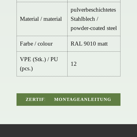
pulverbeschichtetes
Material / material
Stahlblech /
powder-coated steel
Farbe / colour
RAL 9010 matt
VPE (Stk.) / PU
12
(pcs.)
PDF DATENBLATT
ZERTIFIKAT
MONTAGEANLEITUNG