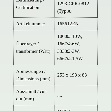
1293-CPR-0812
Certification
(Typ A)
Artikelnummer
165612EN
1000Ω-10W,
Übertrager /
1667Ω-6W,
transformer (Watt)
3333Ω-3W,
6667Ω-1,5W
Abmessungen /
253 x 193 x 83
Dimensions (mm)
Ausschnitt / cut-
....
out (mm)