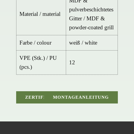
MDF &
pulverbeschichtetes
Material / material
Gitter / MDF &
powder-coated grill
Farbe / colour
weiß / white
VPE (Stk.) / PU
12
(pcs.)
PDF DATENBLATT
ZERTIFIKAT
MONTAGEANLEITUNG